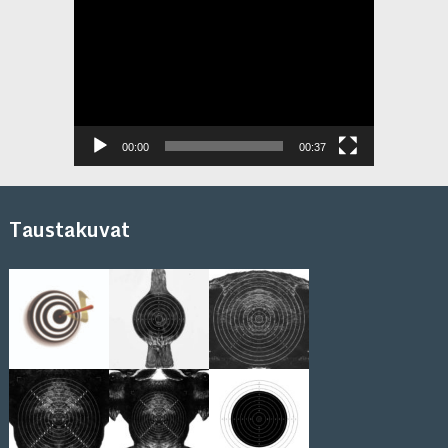
Videotoistin
00:00
00:37
Taustakuvat