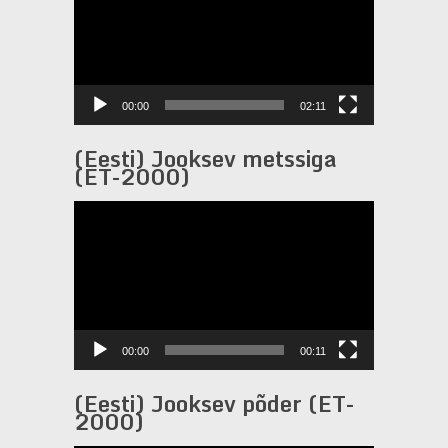
00:00
02:11
(Eesti) Jooksev metssiga
(ET-2000)
Videotoistin
00:00
00:11
(Eesti) Jooksev põder (ET-
2000)