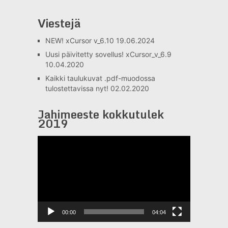
Viestejä
NEW! xCursor v_6.10
19.06.2024
Uusi päivitetty sovellus! xCursor_v_6.9
10.04.2020
Kaikki taulukuvat .pdf-muodossa
tulostettavissa nyt!
02.02.2020
Jahimeeste kokkutulek
2019
Videotoistin
00:00
04:04