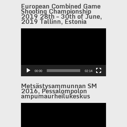
European Combined Game
Shooting Championship
2019 28th – 30th of June,
2019 Tallinn, Estonia
Videotoistin
00:00
02:14
Metsästysammunnan SM
2016, Pessalompolon
ampumaurheilukeskus
Videotoistin