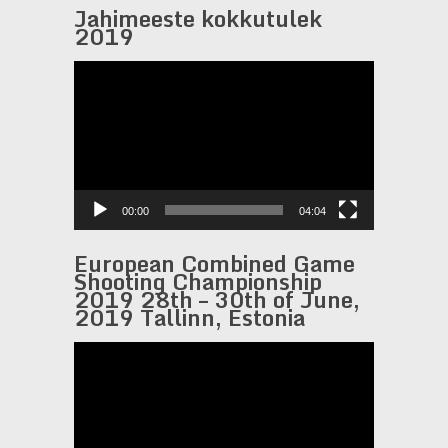
Jahimeeste kokkutulek
2019
Videotoistin
00:00
04:04
European Combined Game
Shooting Championship
2019 28th – 30th of June,
2019 Tallinn, Estonia
Videotoistin