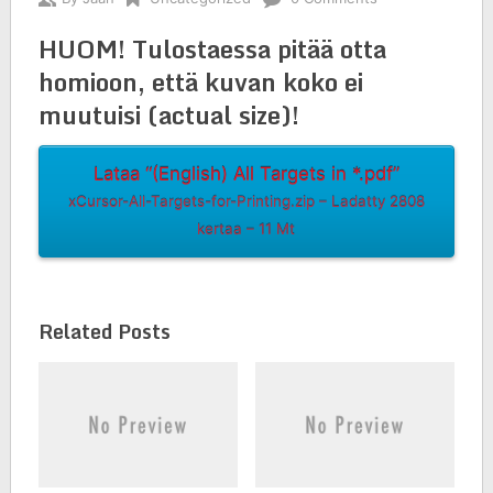
HUOM! Tulostaessa pitää otta
homioon, että kuvan koko ei
muutuisi (actual size)!
Lataa “(English) All Targets in *.pdf”
xCursor-All-Targets-for-Printing.zip – Ladatty 2808
kertaa – 11 Mt
Related Posts