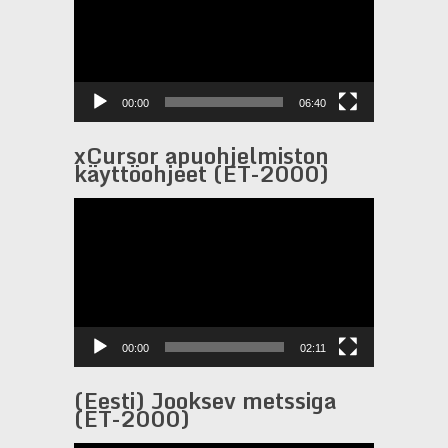
00:00
06:40
xCursor apuohjelmiston
käyttöohjeet (ET-2000)
Videotoistin
00:00
02:11
(Eesti) Jooksev metssiga
(ET-2000)