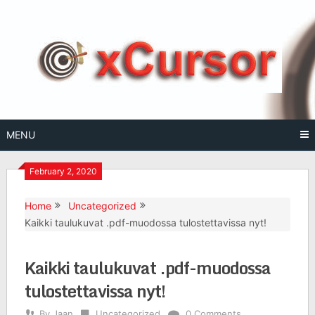
Skip
to
content
MENU
February 2, 2020
Home
Uncategorized
Kaikki taulukuvat .pdf-muodossa tulostettavissa nyt!
Kaikki taulukuvat .pdf-muodossa
tulostettavissa nyt!
By
Jaan
Uncategorized
0 Comments