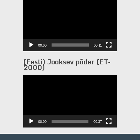
Videotoistin
00:00
00:11
(Eesti) Jooksev põder (ET-
2000)
Videotoistin
00:00
00:37