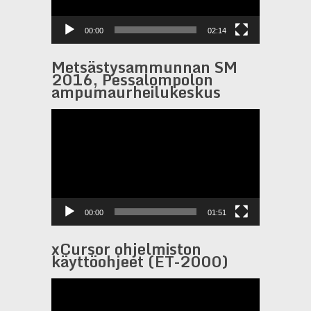
00:00
02:14
Metsästysammunnan SM
2016, Pessalompolon
ampumaurheilukeskus
Videotoistin
00:00
01:51
xCursor ohjelmiston
käyttöohjeet (ET-2000)
Videotoistin