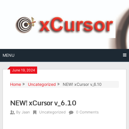
Skip
to
content
MENU
June 19, 2024
Home
Uncategorized
NEW! xCursor v_6.10
NEW! xCursor v_6.10
By
Jaan
Uncategorized
0 Comments