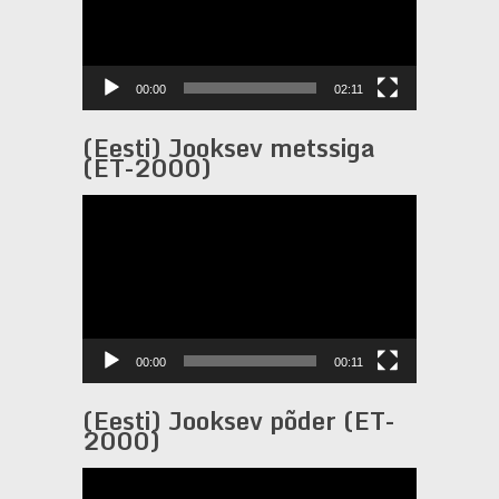
00:00
02:11
(Eesti) Jooksev metssiga
(ET-2000)
Videotoistin
00:00
00:11
(Eesti) Jooksev põder (ET-
2000)
Videotoistin