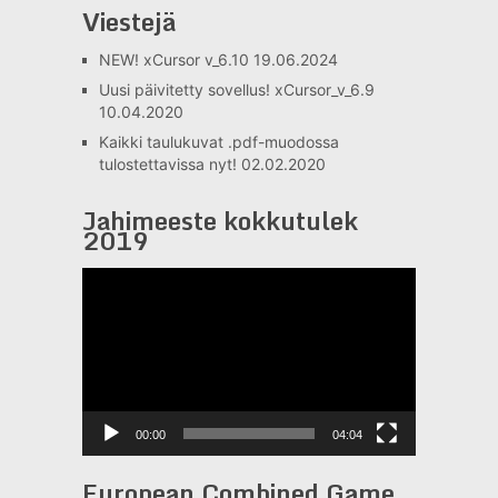
Viestejä
NEW! xCursor v_6.10
19.06.2024
Uusi päivitetty sovellus! xCursor_v_6.9
10.04.2020
Kaikki taulukuvat .pdf-muodossa
tulostettavissa nyt!
02.02.2020
Jahimeeste kokkutulek
2019
Videotoistin
00:00
04:04
European Combined Game