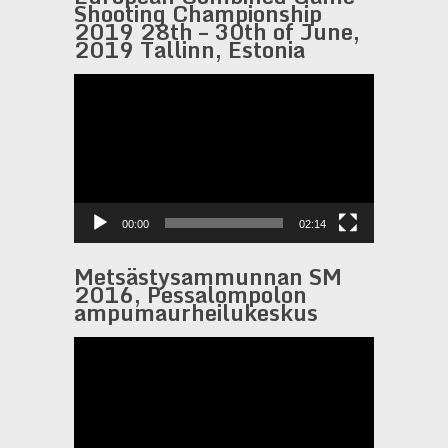
Shooting Championship
2019 28th – 30th of June,
2019 Tallinn, Estonia
Videotoistin
00:00
02:14
Metsästysammunnan SM
2016, Pessalompolon
ampumaurheilukeskus
Videotoistin