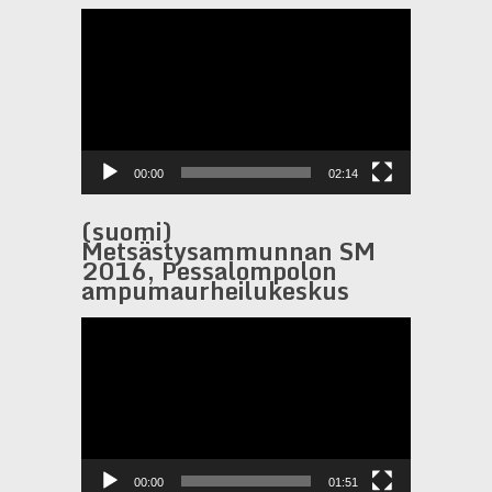
Видеоплеер
00:00
02:14
(suomi)
Metsästysammunnan SM
2016, Pessalompolon
ampumaurheilukeskus
Видеоплеер
00:00
01:51