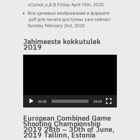
xCursor_v_6.9
Friday April 10th, 2020
Все целевые изображения в формате
.pdf для печати доступны уже сейчас!
Sunday February 2nd, 2020
Jahimeeste kokkutulek
2019
Видеоплеер
00:00
04:04
European Combined Game
Shooting Championship
2019 28th — 30th of June,
2019 Tallinn, Estonia