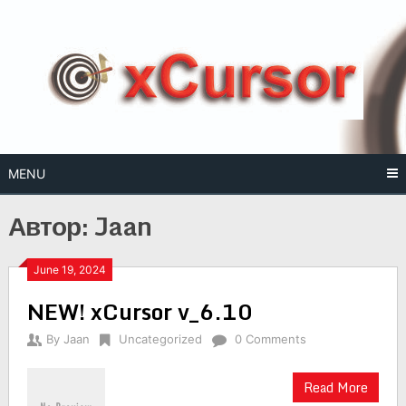
Skip
to
content
MENU
Автор:
Jaan
June 19, 2024
NEW! xCursor v_6.10
By
Jaan
Uncategorized
0 Comments
Read More