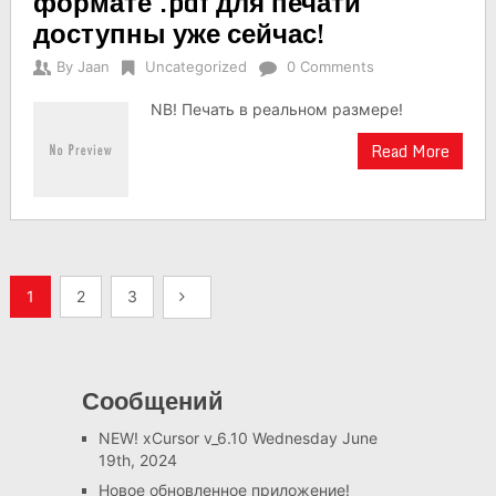
формате .pdf для печати
доступны уже сейчас!
By
Jaan
Uncategorized
0 Comments
NB! Печать в реальном размере!
Read More
Навигация
1
2
3
по
записям
Сообщений
NEW! xCursor v_6.10
Wednesday June
19th, 2024
Новое обновленное приложение!