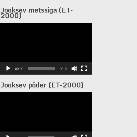
Jooksev metssiga (ET-
2000)
Videoesitaja
00:00
00:11
Jooksev põder (ET-2000)
Videoesitaja