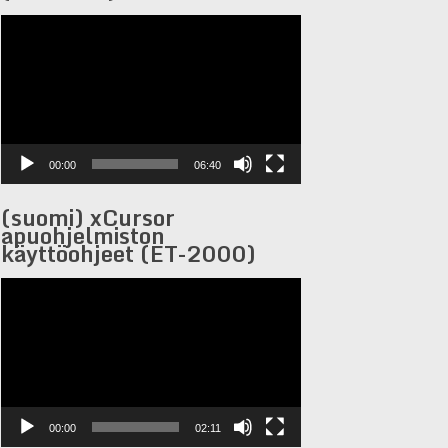
Videoesitaja
00:00
06:40
(suomi) xCursor
apuohjelmiston
käyttöohjeet (ET-2000)
Videoesitaja
00:00
02:11