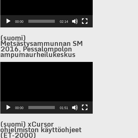
00:00
02:14
(suomi)
Metsästysammunnan SM
2016, Pessalompolon
ampumaurheilukeskus
Videoesitaja
00:00
01:51
(suomi) xCursor
ohjelmiston käyttöohjeet
(ET-2000)