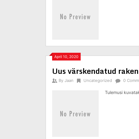
April 10, 2020
Uus värskendatud raken
By
Jaan
Uncategorized
0 Comm
Tulemusi kuvatak