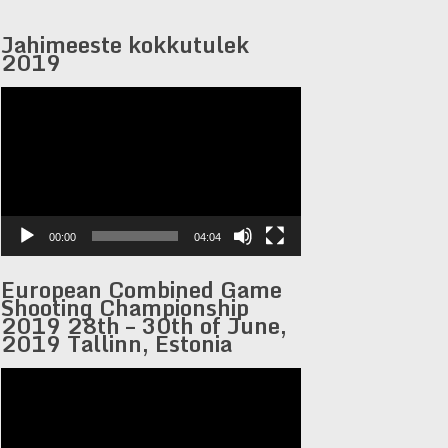
Jahimeeste kokkutulek
2019
Videoesitaja
00:00
04:04
European Combined Game
Shooting Championship
2019 28th – 30th of June,
2019 Tallinn, Estonia
Videoesitaja