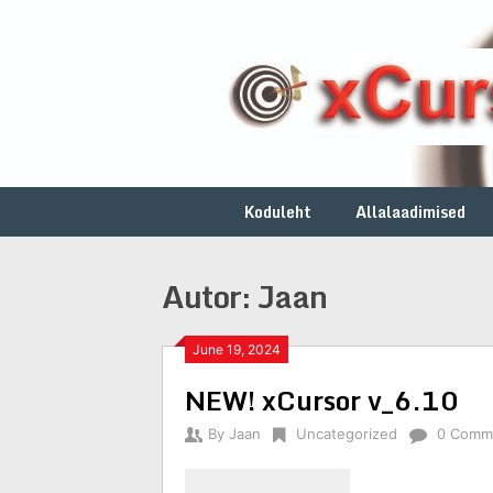
Skip
to
content
Koduleht
Allalaadimised
Autor:
Jaan
June 19, 2024
NEW! xCursor v_6.10
By
Jaan
Uncategorized
0 Comm