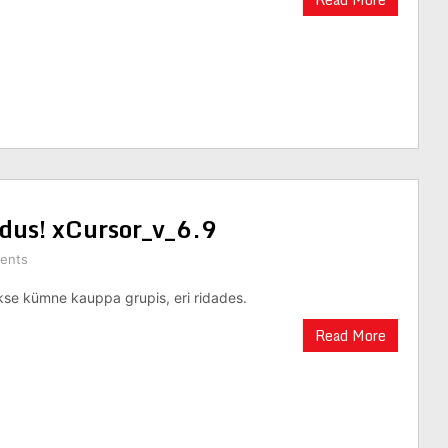
dus! xCursor_v_6.9
ents
se kümne kauppa grupis, eri ridades.
Read More