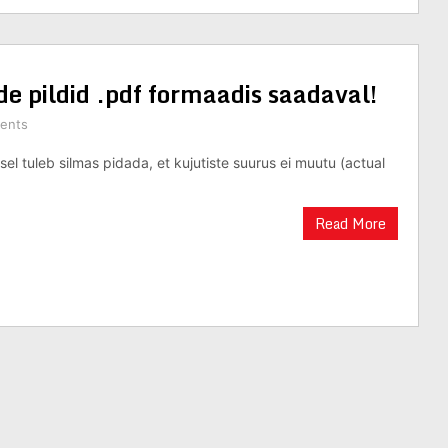
e pildid .pdf formaadis saadaval!
ents
sel tuleb silmas pidada, et kujutiste suurus ei muutu (actual
Read More