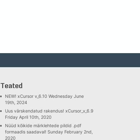
Teated
NEW! xCursor v_6.10
Wednesday June
19th, 2024
Uus värskendatud rakendus! xCursor_v_6.9
Friday April 10th, 2020
Nüüd kõikide märklehtede pildid .pdf
formaadis saadaval!
Sunday February 2nd,
2020