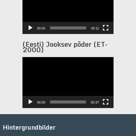
00:00
00:11
(Eesti) Jooksev põder (ET-
2000)
Video-
Player
00:00
00:37
Hintergrundbilder