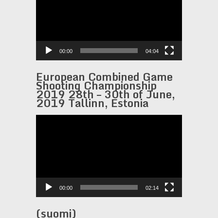
00:00
04:04
European Combined Game
Shooting Championship
2019 28th – 30th of June,
2019 Tallinn, Estonia
Video-
Player
00:00
02:14
(suomi)