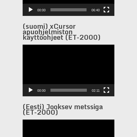
00:00
06:40
(suomi) xCursor
apuohjelmiston
käyttöohjeet (ET-2000)
Video-
Player
00:00
02:11
(Eesti) Jooksev metssiga
(ET-2000)
Video-
Player