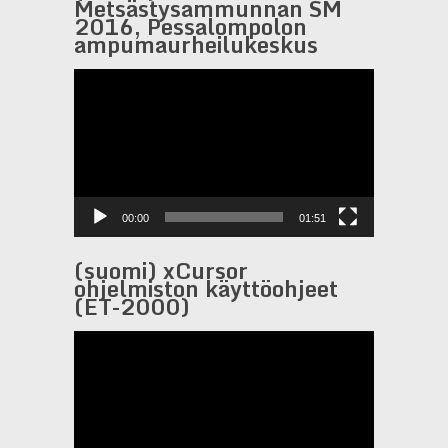
Metsästysammunnan SM
2016, Pessalompolon
ampumaurheilukeskus
Video-
Player
00:00
01:51
(suomi) xCursor
ohjelmiston käyttöohjeet
(ET-2000)
Video-
Player