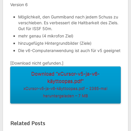
Version 6
Möglichkeit, den Gummiband nach jedem Schuss zu
verschieben. Es verbessert die Haltbarkeit des Ziels.
Gut für ISSF 50m.
mehr genau (4 mikrofon Ziel)
hinzugefügte Hintergrundbilder (Ziele)
Die v6-Computeranwendung ist auch für v5 geeignet
[Download nicht gefunden.]
Download “xCursor-v5-ja-v6-
käyttoopas.pdf”
xCursor-v5-ja-v6-käyttoopas.pdf – 2385-mal
heruntergeladen – 7 MB
Related Posts